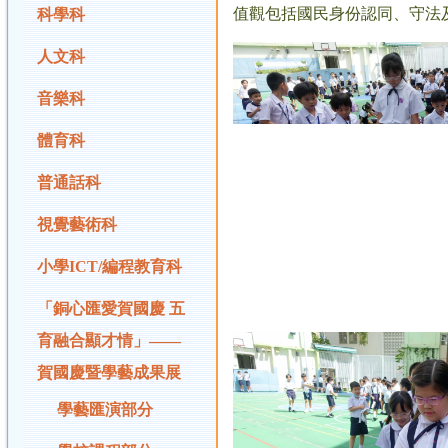
值觀包括國民身份認同、守法
科學科
人文科
音樂科
體育科
普通話科
視覺藝術科
小學ICT/編程教育科
「銅心匯愛賀國慶 五
育融合顯才情」——
賀國慶暨學藝成果展
學藝匯演部分