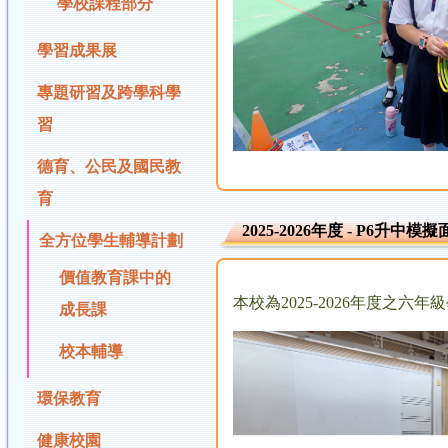
學校課程部分
學習成果展
專題研習及跨學科學
習
德育、公民及國民教
育
2025-2026年度 - P6升中模
全方位學生輔導計劃
價值教育課中的
本校為2025-2026年度
成長課
校本輔導
環保教育
健康校園