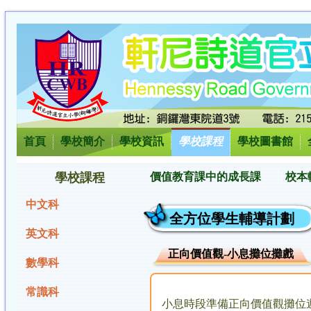
首頁
學校簡介
學校資訊
學校課程
學校圖書館
學校課程
價值教育課中的成長課
校本
中文科
全方位學生輔導計劃
英文科
正向價值觀-小息攤位攤戲
數學科
常識科
小息時段準備正向價值觀攤位