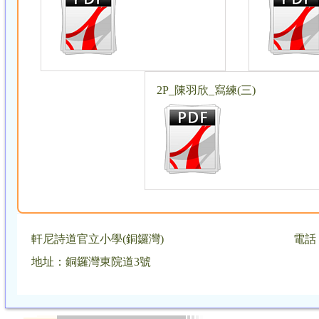
2P_陳羽欣_寫練(三)
軒尼詩道官立小學(銅鑼灣)
電話：
地址：銅鑼灣東院道3號