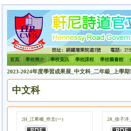
首頁
學校簡介
學校資訊
學校課程
學校圖書館
2023-2024年度學習成果展_中文科_二年級_上學
中文科
2H_江希橋_作文(一)
2R_徐子洋_