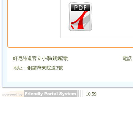
軒尼詩道官立小學(銅鑼灣)
電話：
地址：銅鑼灣東院道3號
10.59