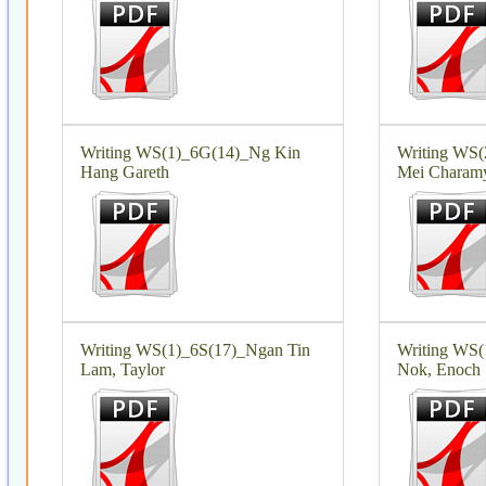
Writing WS(1)_6G(14)_Ng Kin
Writing WS
Hang Gareth
Mei Charam
Writing WS(1)_6S(17)_Ngan Tin
Writing WS(
Lam, Taylor
Nok, Enoch