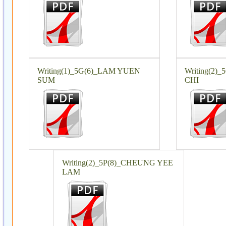
Writing(1)_5G(6)_LAM YUEN
Writing(2)
SUM
CHI
Writing(2)_5P(8)_CHEUNG YEE
LAM