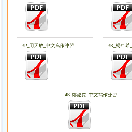
3P_周天放_中文寫作練習
3R_楊卓
4S_鄭浚銘_中文寫作練習