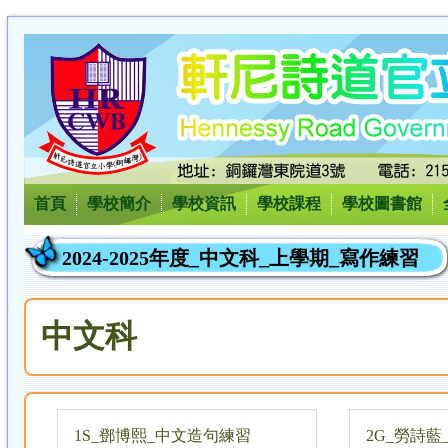
首頁
學校簡介
學校資訊
學校課程
學校圖書館
2024-2025年度_中文科_上學期_寫作練習
中文科
1S_鄧博熙_中文造句練習
2G_勞詩