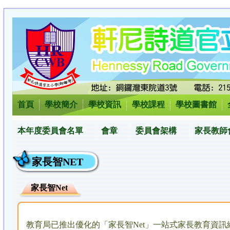
首頁
學校簡介
學校資訊
學校課程
學校圖書館
本年度委員會名單
會章
委員會架構
家長教師
家長智NET
家長智Net
教育局已推出優化的「家長智Net」一站式家長教育資訊網頁(