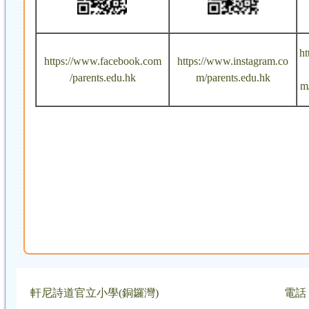
ht
https://www.facebook.com
https://www.instagram.co
/parents.edu.hk
m/parents.edu.hk
m
軒尼詩道官立小學(銅鑼灣)
電話：