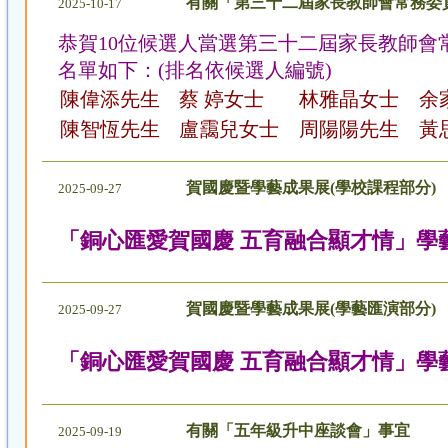
有關「第三十二屆家長教師會常務委
2025-10-17
恭賀10位候選人當選第三十二屆家長教師會
名單如下：(排名依候選人編號)
陳偉添先生
蔡 婷女士
林雅晶女士
余
陳智恆先生
盧靄兒女士
周陽陽先生
黃
賀國慶暨學藝成果展(學校課程部分)
2025-09-27
「銅心匯愛賀國慶 五育融合顯才情」學
賀國慶暨學藝成果展(學藝匯演部分)
2025-09-27
「銅心匯愛賀國慶 五育融合顯才情」學
有關「五年級升中座談會」事宜
2025-09-19