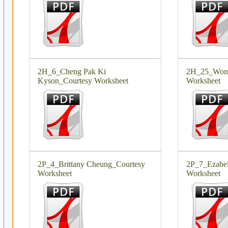
2H_6_Cheng Pak Ki
2H_25_Wong
Kyson_Courtesy Worksheet
Worksheet
2P_4_Brittany Cheung_Courtesy
2P_7_Ezabel
Worksheet
Worksheet