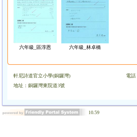
六年級_區淳恩
六年級_林卓橋
軒尼詩道官立小學(銅鑼灣)
電話：
地址：銅鑼灣東院道3號
10.59