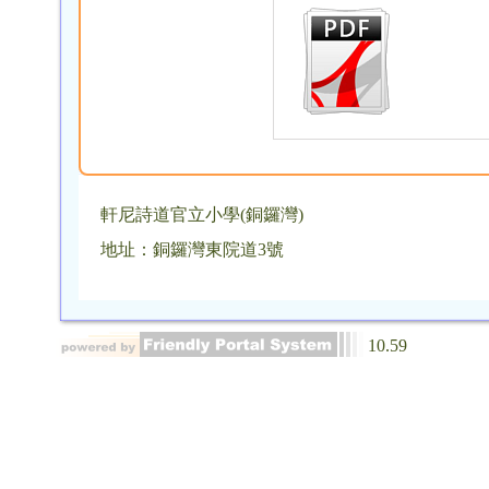
軒尼詩道官立小學(銅鑼灣)
地址：銅鑼灣東院道3號
10.59