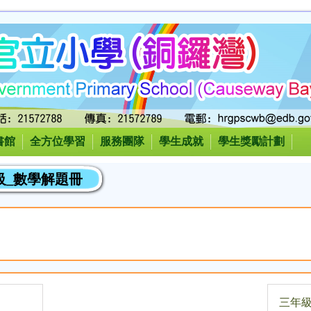
書館
全方位學習
服務團隊
學生成就
學生獎勵計劃
年級_數學解題冊
三年級