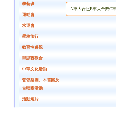
學藝班
A車大合照
B車大合照
C
運動會
水運會
學校旅行
教育性參觀
聖誕聯歡會
中華文化活動
管弦樂團、木笛團及
合唱團活動
活動短片