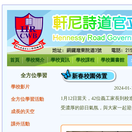
首頁
學校簡介
學校資訊
學校課程
學校圖書館
全方位學習
新春校園佈置
學校影片
2024-01
1月12日當天，42位義工家長
全方位學習活動
受濃厚的節日氣氛，與大家一起迎
成長的天空
課外活動