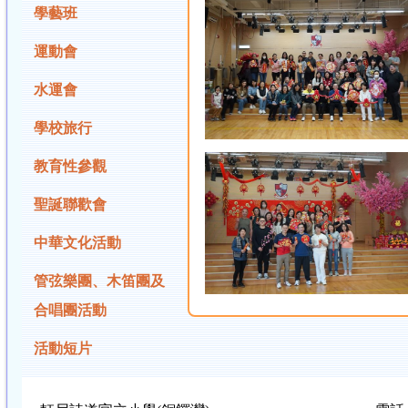
學藝班
運動會
水運會
學校旅行
教育性參觀
聖誕聯歡會
中華文化活動
管弦樂團、木笛團及
合唱團活動
活動短片