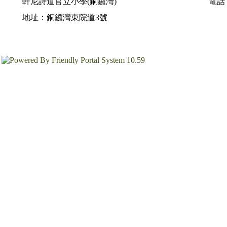
軒尼詩道官立小學(銅鑼灣)
電話：
地址：銅鑼灣東院道3號
10.59