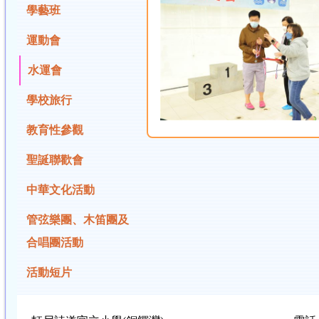
學藝班
運動會
水運會
學校旅行
教育性參觀
聖誕聯歡會
中華文化活動
管弦樂團、木笛團及
合唱團活動
活動短片