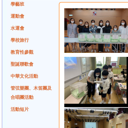
學藝班
運動會
水運會
學校旅行
教育性參觀
聖誕聯歡會
中華文化活動
管弦樂團、木笛團及
合唱團活動
活動短片