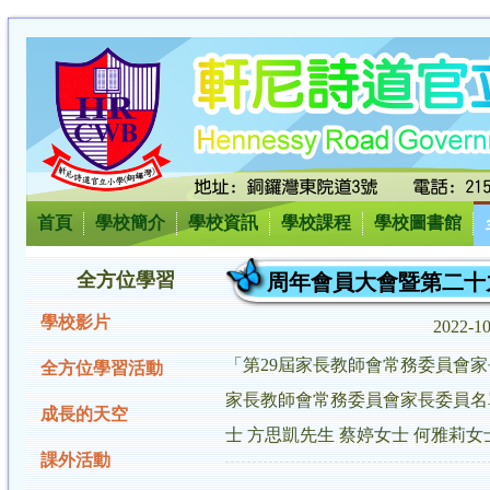
首頁
學校簡介
學校資訊
學校課程
學校圖書館
全方位學習
周年會員大會暨第二十
學校影片
2022-1
「第29屆家長教師會常務委員會
全方位學習活動
家長教師會常務委員會家長委員名單
成長的天空
士 方思凱先生 蔡婷女士 何雅莉女
課外活動