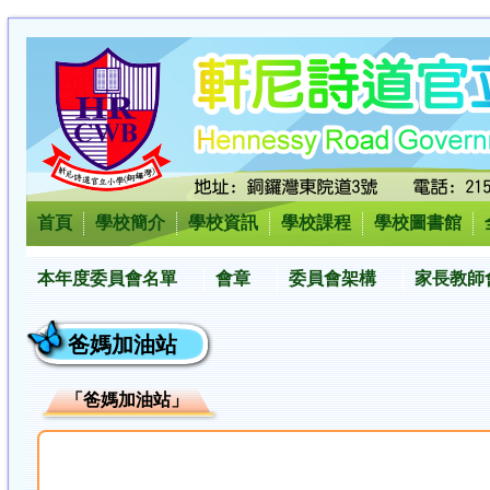
首頁
學校簡介
學校資訊
學校課程
學校圖書館
本年度委員會名單
會章
委員會架構
家長教師
爸媽加油站
「爸媽加油站」