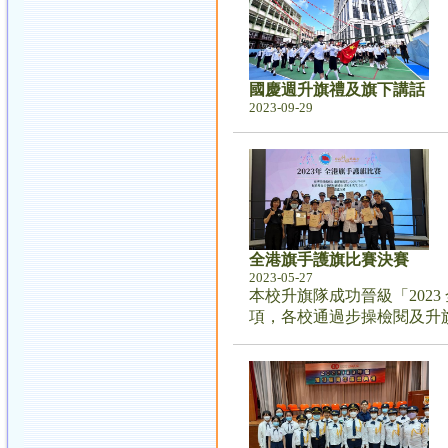
國慶週升旗禮及旗下講話
2023-09-29
全港旗手護旗比賽決賽
2023-05-27
本校升旗隊成功晉級「2023
項，各校通過步操檢閱及升