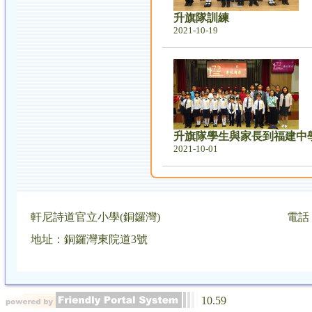
升旗隊訓練
2021-10-19
升旗隊學生與家長到福建中學
2021-10-01
軒尼詩道官立小學(銅鑼灣)
電話：
地址：銅鑼灣東院道3號
10.59