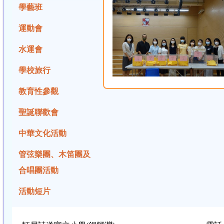
學藝班
運動會
水運會
學校旅行
教育性參觀
聖誕聯歡會
中華文化活動
管弦樂團、木笛團及
合唱團活動
活動短片