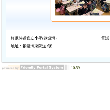
軒尼詩道官立小學(銅鑼灣)
電話：
地址：銅鑼灣東院道3號
10.59