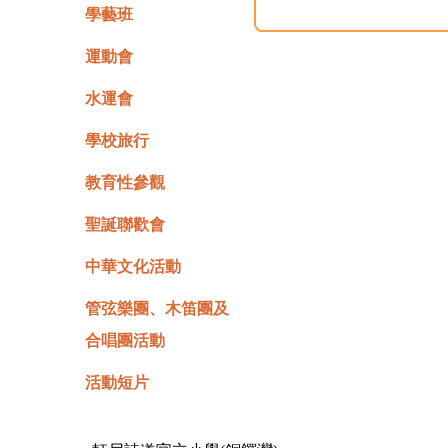
學藝班
運動會
水運會
學校旅行
教育性參觀
聖誕聯歡會
中華文化活動
管弦樂團、木笛團及
合唱團活動
活動短片