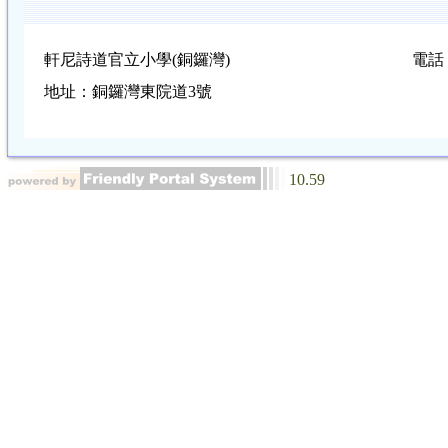
軒尼詩道官立小學(銅鑼灣)
電話：
地址：銅鑼灣東院道3號
10.59