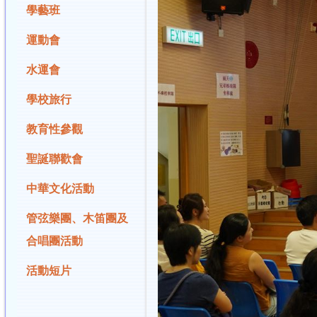
學藝班
運動會
水運會
學校旅行
教育性參觀
聖誕聯歡會
中華文化活動
管弦樂團、木笛團及
合唱團活動
活動短片