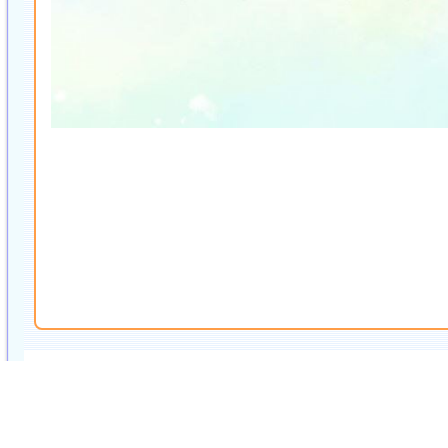
軒尼詩道官立小學(銅鑼灣)
電話：
地址：銅鑼灣東院道3號