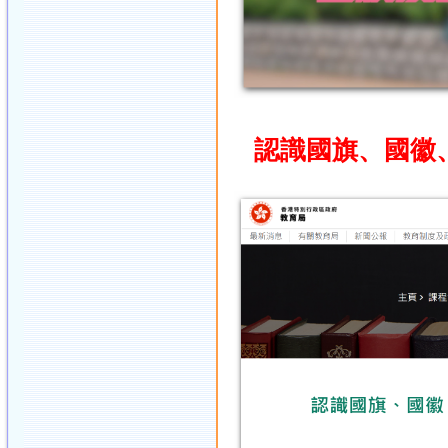
認識國旗、國徽