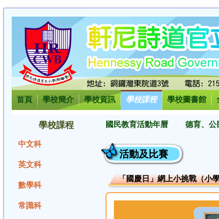
首頁
學校簡介
學校資訊
學校課程
學校圖書館
學校課程
國民教育活動年曆
德育、公
中文科
活動及比賽
英文科
「國慶日」網上小挑戰（小
數學科
常識科