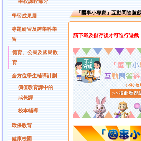
學校課程部分
「國事小專家」互動問答遊
學習成果展
專題研習及跨學科學
請下載及儲存後才可進行遊戲
習
德育、公民及國民教
育
全方位學生輔導計劃
價值教育課中的
成長課
校本輔導
環保教育
健康校園