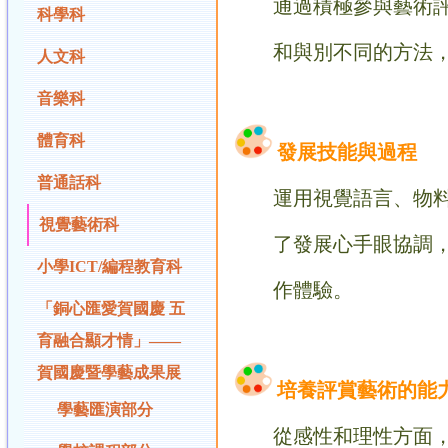
通過積極參與藝術評賞
科學科
和
與別不同的方法
人文科
音樂科
體育科
發展技能與過程
普通話科
運用視覺語言、物料（
視覺藝術科
了發展心手眼協調，更
小學ICT/編程教育科
作體驗。
「銅心匯愛賀國慶 五
育融合顯才情」——
賀國慶暨學藝成果展
培養評賞藝術的能
學藝匯演部分
從感性和理性方面，以