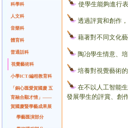
使學生能夠進行表
科學科
人文科
透過評賞和創作，
音樂科
藉著對不同文化藝
體育科
普通話科
陶冶學生情意、培
視覺藝術科
培養對視覺藝術的
小學ICT/編程教育科
在不以人工智能生
「銅心匯愛賀國慶 五
發展學生的評賞、創作
育融合顯才情」——
賀國慶暨學藝成果展
學藝匯演部分