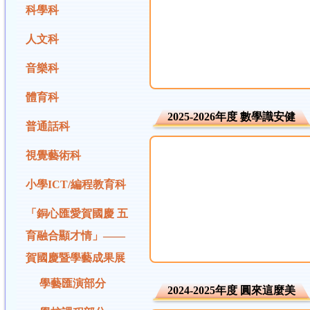
科學科
人文科
音樂科
體育科
2025-2026年度 數學識安健
普通話科
視覺藝術科
小學ICT/編程教育科
「銅心匯愛賀國慶 五
育融合顯才情」——
賀國慶暨學藝成果展
學藝匯演部分
2024-2025年度 圓來這麼美