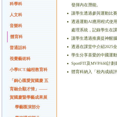
科學科
發揮內在潛能。
讓學生透過參與運動比
人文科
透過運動AI應用程式使
音樂科
處理系統，記錄學生在課
體育科
讓學生透過推廣提神醒腦
透過在課堂中介紹202
普通話科
學生分享喜愛的中國運
視覺藝術科
SportFIT及MVPA
小學ICT/編程教育科
體育科納入「校內成績
「銅心匯愛賀國慶 五
育融合顯才情」——
賀國慶暨學藝成果展
學藝匯演部分