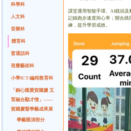
科學科
課堂運用智能手環、AI鏡頭
人文科
記錄跑步速度與心率；開合跳
練，提升學習成效。
音樂科
體育科
普通話科
視覺藝術科
小學ICT/編程教育科
「銅心匯愛賀國慶 五
育融合顯才情」——
賀國慶暨學藝成果展
學藝匯演部分