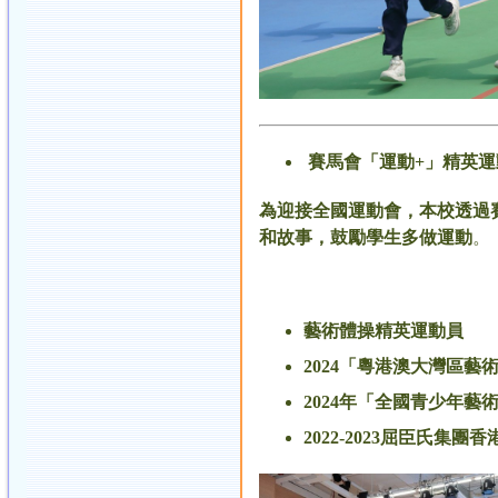
賽馬會「運動
+
」精英運
​為迎接全國運動會，本校透
和故事，鼓勵學生多做運動
。
藝術體操精英運動員
2024「粵港澳大灣區
2024年「全國青少年
2022-2023屈臣氏集