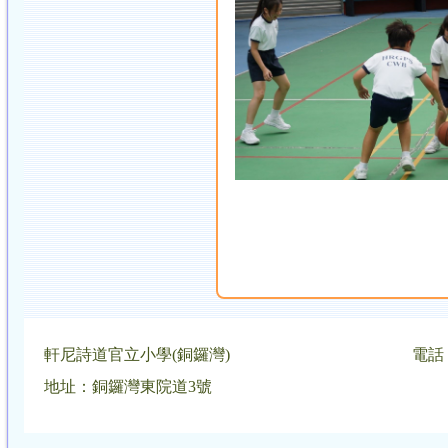
軒尼詩道官立小學(銅鑼灣)
電話：
地址：銅鑼灣東院道3號