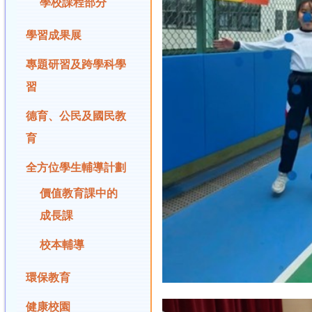
學校課程部分
學習成果展
專題研習及跨學科學
習
德育、公民及國民教
育
全方位學生輔導計劃
價值教育課中的
成長課
校本輔導
環保教育
健康校園