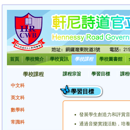
首頁
學校簡介
學校資訊
學校課程
學校圖書館
學校課程
課程宗旨
學習目標
課程
中文科
學習目標
英文科
數學科
發展學生創造力和評賞
常識科
通過音樂實踐活動，培