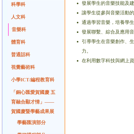
發展學生的音樂技能及
科學科
讓學生從參與音樂活動
人文科
通過學習音樂，培養學
音樂科
發展聯繫、綜合及應用音
引導學生在音樂創作、
體育科
力。
普通話科
在利用數字科技與網上
視覺藝術科
小學ICT/編程教育科
「銅心匯愛賀國慶 五
育融合顯才情」——
賀國慶暨學藝成果展
學藝匯演部分