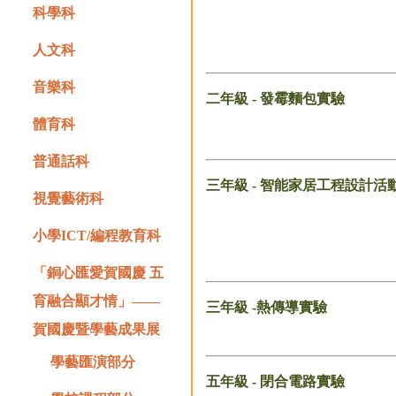
科學科
人文科
音樂科
二年級 - 發霉麵包實驗
體育科
普通話科
三年級 - 智能家居工程設計活
視覺藝術科
小學ICT/編程教育科
「銅心匯愛賀國慶 五
育融合顯才情」——
三年級 -熱傳導實驗
賀國慶暨學藝成果展
學藝匯演部分
五年級 - 閉合電路
實驗