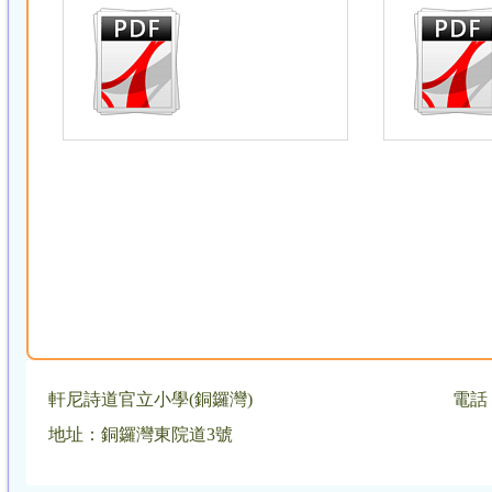
軒尼詩道官立小學(銅鑼灣)
電話：
地址：銅鑼灣東院道3號