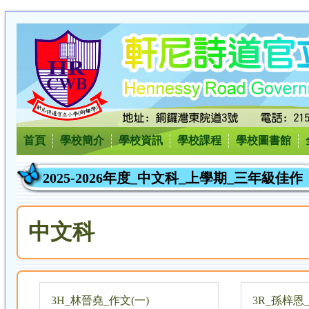
首頁
學校簡介
學校資訊
學校課程
學校圖書館
2025-2026年度_中文科_上學期_三年級佳作
中文科
3H_林晉堯_作文(一)
3R_孫梓恩_