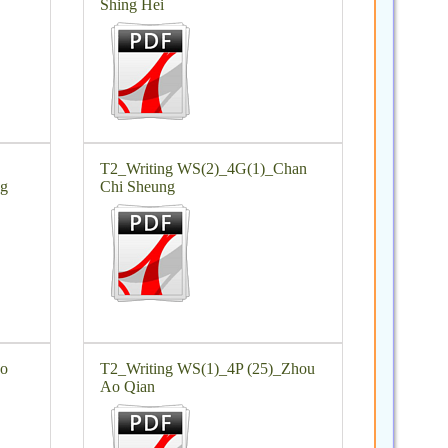
Shing Hei
T2_Writing WS(2)_4G(1)_Chan
g
Chi Sheung
Lo
T2_Writing WS(1)_4P (25)_Zhou
Ao Qian