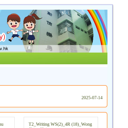
2025-07-14
hu
T2_Writing WS(2)_4R (18)_Wong