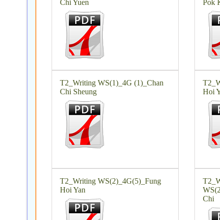
Chi Yuen
Pok 
T2_Writing WS(1)_4G (1)_Chan
T2_W
Chi Sheung
Hoi 
T2_Writing WS(2)_4G(5)_Fung
T2_W
Hoi Yan
WS(2
Chi