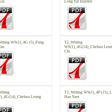
Kiu
Long Yat Hayden
riting WS(1)_4G (5)_Fung
T2_Writing
Yan
WS(1)_4G(14)_Chelsea Leun
Chi
riting
T2_Writing WS(1)_4P (15)_
)_4G(14)_Chelsea Leung
Hau Yuet