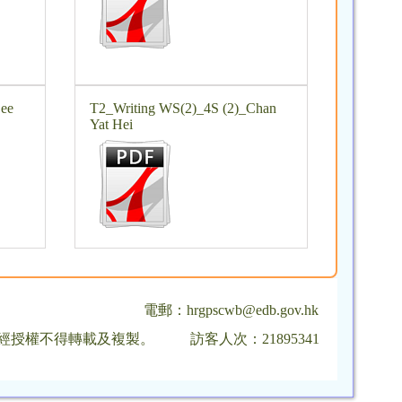
ee
T2_Writing WS(2)_4S (2)_Chan
Yat Hei
電郵：
hrgpscwb@edb.gov.hk
，未經授權不得轉載及複製。
訪客人次：21895341