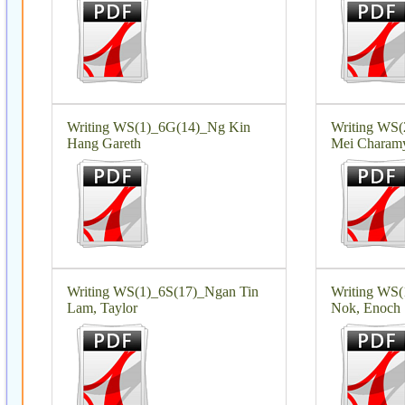
Writing WS(1)_6G(14)_Ng Kin
Writing WS
Hang Gareth
Mei Charam
Writing WS(1)_6S(17)_Ngan Tin
Writing WS(
Lam, Taylor
Nok, Enoch