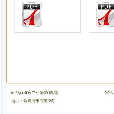
軒尼詩道官立小學(銅鑼灣)
電話：
地址：銅鑼灣東院道3號