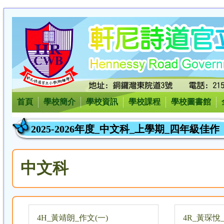
首頁
學校簡介
學校資訊
學校課程
學校圖書館
2025-2026年度_中文科_上學期_四年級佳作
中文科
4H_黃靖朗_作文(一)
4R_黃琛悅_