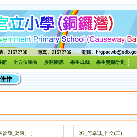
書館
全方位學習
服務團隊
學生成就
學生獎勵計劃
級佳作
_區晉輝_寫練(一)
2G_何卓誠_作文(二)