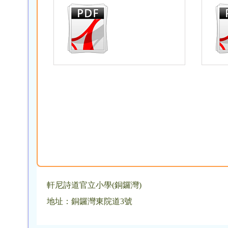
軒尼詩道官立小學(銅鑼灣)
地址：銅鑼灣東院道3號