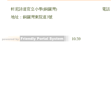
軒尼詩道官立小學(銅鑼灣)
電話：
地址：銅鑼灣東院道3號
10.59