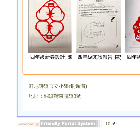
四年級新春設計_陳瑀淇
四年級閱讀報告_陳賢澤
四年
軒尼詩道官立小學(銅鑼灣)
地址：銅鑼灣東院道3號
10.59