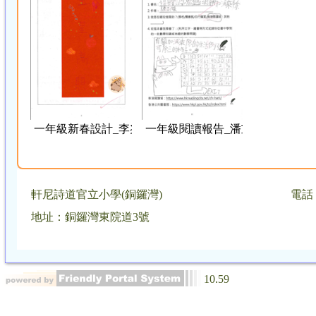
一年級新春設計_李兆童
一年級閱讀報告_潘芷彤
軒尼詩道官立小學(銅鑼灣)
電話：
地址：銅鑼灣東院道3號
10.59