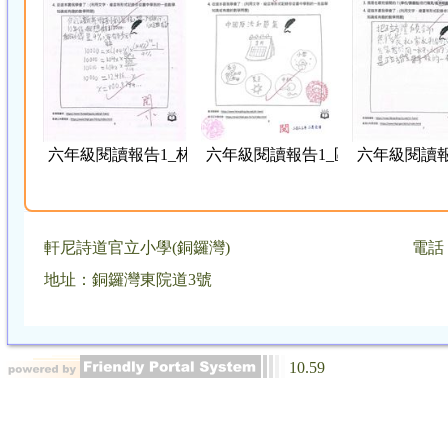
六年級閱讀報告1_林嘉晴
六年級閱讀報告1_區淳恩
六年級閱讀報
軒尼詩道官立小學(銅鑼灣)
電話：
地址：銅鑼灣東院道3號
10.59