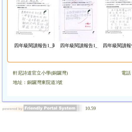
四年級閱讀報告1_黃沛言
四年級閱讀報告1_顏曦藍
四年級閱讀報
軒尼詩道官立小學(銅鑼灣)
電話：
地址：銅鑼灣東院道3號
10.59