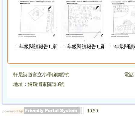
二年級閱讀報告1_郭心煣
二年級閱讀報告1_羅子晴
二年級閱讀
軒尼詩道官立小學(銅鑼灣)
電話：
地址：銅鑼灣東院道3號
10.59