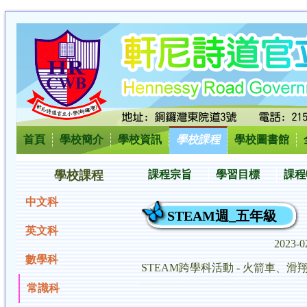
首頁
學校簡介
學校資訊
學校課程
學校圖書館
學校課程
課程宗旨
學習目標
課程
中文科
STEAM週_五年級
英文科
2023-0
數學科
STEAM跨學科活動 - 火箭車、滑
常識科