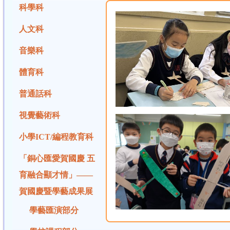
科學科
人文科
音樂科
體育科
普通話科
視覺藝術科
小學ICT/編程教育科
「銅心匯愛賀國慶 五
育融合顯才情」——
賀國慶暨學藝成果展
學藝匯演部分