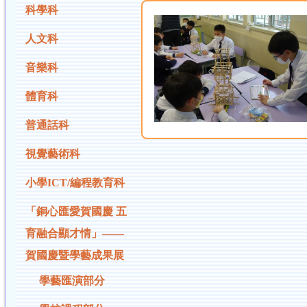
科學科
人文科
音樂科
體育科
普通話科
視覺藝術科
小學ICT/編程教育科
「銅心匯愛賀國慶 五
育融合顯才情」——
賀國慶暨學藝成果展
學藝匯演部分