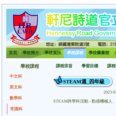
首頁
學校簡介
學校資訊
學校課程
學校圖書館
學校課程
課程宗旨
學習目標
課程
中文科
STEAM週_四年級
英文科
2023-0
數學科
STEAM跨學科活動 - 動感機械
常識科