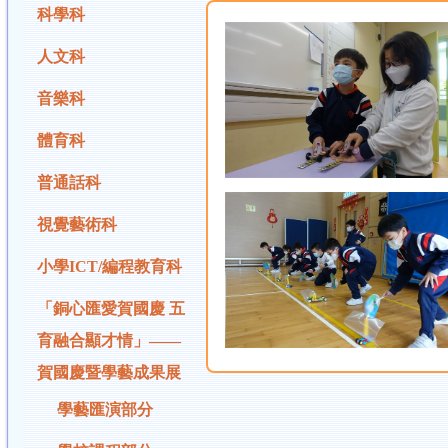
科學科
人文科
音樂科
體育科
普通話科
視覺藝術科
小學ICT/編程教育科
「銅心匯愛賀國慶 五
育融合顯才情」——
賀國慶暨學藝成果展
學藝匯演部分