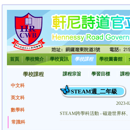
首頁
學校簡介
學校資訊
學校課程
學校圖書館
學校課程
課程宗旨
學習目標
課程
中文科
STEAM週_二年級
英文科
2023-0
數學科
STEAM跨學科活動 - 磁遊世界
常識科