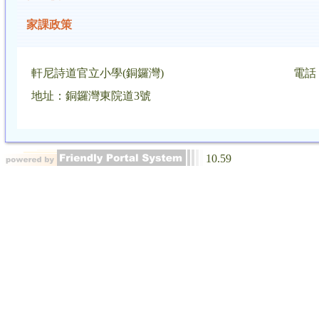
家課政策
軒尼詩道官立小學(銅鑼灣)
電話：
地址：銅鑼灣東院道3號
10.59