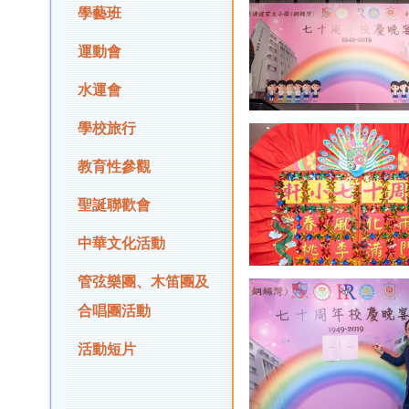
學藝班
運動會
水運會
學校旅行
教育性參觀
聖誕聯歡會
中華文化活動
管弦樂團、木笛團及
合唱團活動
活動短片