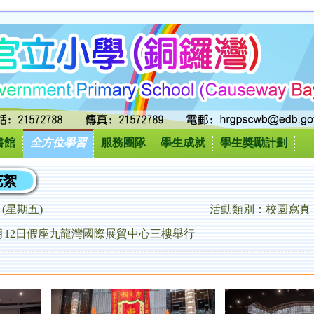
書館
全方位學習
服務團隊
學生成就
學生獎勵計劃
花絮
12 (星期五)
活動類別：校園寫真
4月12日假座九龍灣國際展貿中心三樓舉行