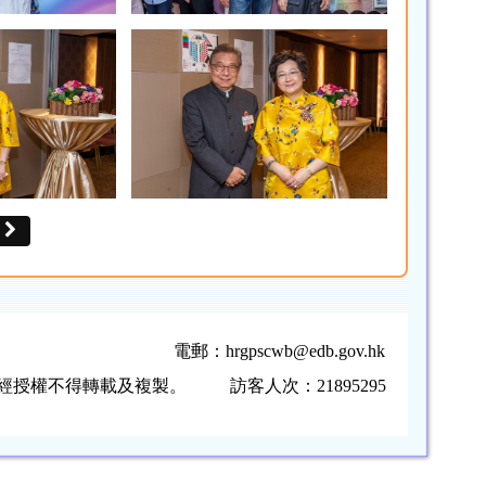
電郵：
hrgpscwb@edb.gov.hk
，未經授權不得轉載及複製。
訪客人次：21895295