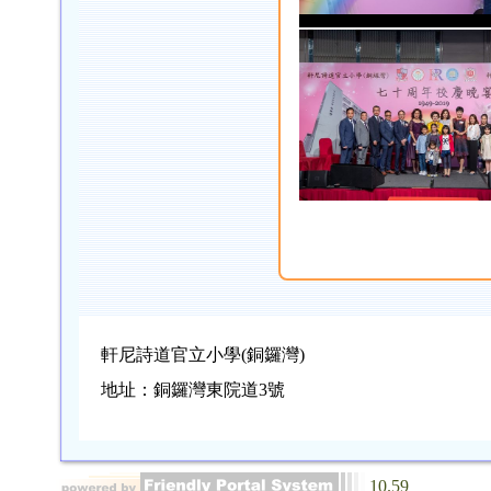
軒尼詩道官立小學(銅鑼灣)
地址：銅鑼灣東院道3號
10.59