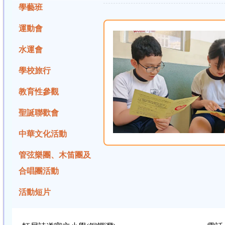
學藝班
運動會
水運會
學校旅行
教育性參觀
聖誕聯歡會
中華文化活動
管弦樂團、木笛團及
合唱團活動
活動短片