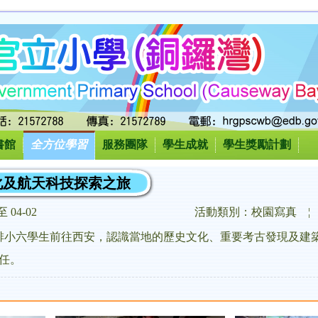
書館
全方位學習
服務團隊
學生成就
學生獎勵計劃
化及航天科技探索之旅
至 04-02
活動類別：校園寫真
¦
日安排小六學生前往西安，認識當地的歷史文化、重要考古發現及
任。