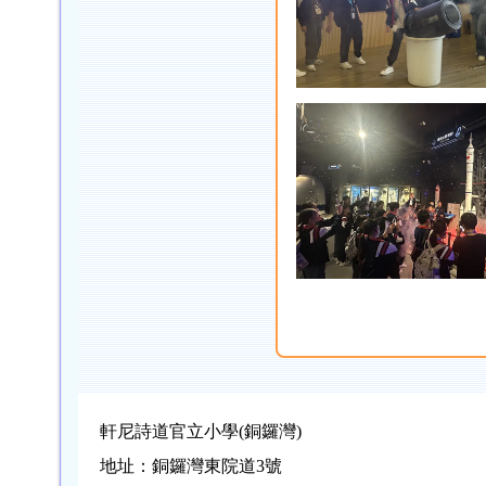
軒尼詩道官立小學(銅鑼灣)
地址：銅鑼灣東院道3號