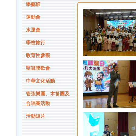
學藝班
運動會
水運會
學校旅行
教育性參觀
聖誕聯歡會
中華文化活動
管弦樂團、木笛團及
合唱團活動
活動短片