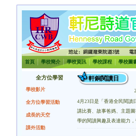
首頁
學校簡介
學校資訊
學校課程
學校圖
全方位學習
軒銅閱讀日
學校影片
4月23日是「香港全民閱
全方位學習活動
講比賽、故事爸媽、主題圖
成長的天空
學的閱讀興趣及表達能力，
課外活動