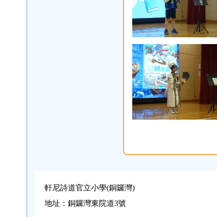
軒尼詩道官立小學(銅鑼灣)
地址：銅鑼灣東院道3號