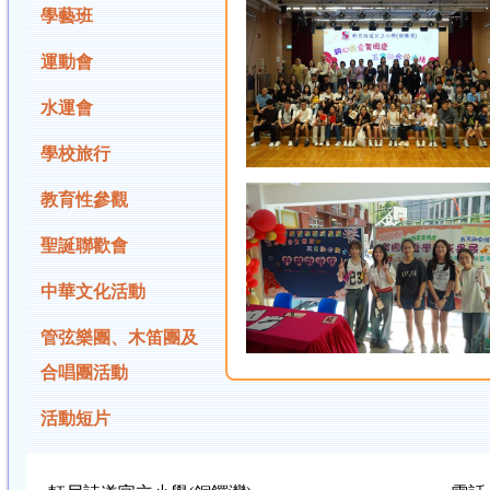
學藝班
運動會
水運會
學校旅行
教育性參觀
聖誕聯歡會
中華文化活動
管弦樂團、木笛團及
合唱團活動
活動短片